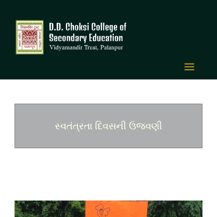
સ્વતંત્રતા દિવસની ઉજવણી