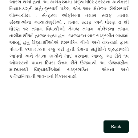
આરંભ થયો હતો. આ કાર્યક્રમમાં વિદ્યામંદિર ટ્રસ્ટના કાર્યકારી
નિયામકશ્રી મહેન્દ્રભાઈ પટેલ, એચ.આર મેનેજર શૈલેશભાઈ
લીમ્બાચીયા , સેન્ટ્રલ ઓફીસના તમામ સ્ટાફ ,તમામ
સંસ્થાઓના આચાર્યશ્રીઓ , તમામ સ્ટાફ અને ધોરણ ૩ થી
ધોરણ ૧૨ તમામ વિધાર્થીઓ તેમજ તમામ કોલેજના તમામ
તાલીમાર્થીઓ હાજર રહ્યા હતા. ધ્વજવંદન બાદ રાષ્ટ્રગીત ગાવામાં
આવ્યું હતું વિદ્યાર્થીઓએ દેશભક્તિ ગીતો અને વકત્વયો દ્વારા
પોતાની કલાત્મકતા રજુ કરી હતી. દેશના સહીદોને શ્રદ્ધાજલિ
આપવી અને તેમના કાર્યોને યાદ કરવામાં આવ્યું. આ રીતે ૧૫
ઓગસ્ટનો પાવન દિવસ ઉત્તમ રીતે ઉજવાયો આ ઉજવણીના
માધ્યમથી વિદ્યાર્થીઓમાં રાષ્ટ્રભક્તિ . એકતા અને
કર્તવ્યનિષ્ઠાની ભાવનાનો વિકાસ થયો.