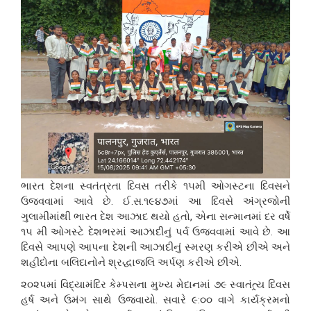
ભારત દેશના સ્વતંત્રતા દિવસ તરીકે ૧૫મી ઓગસ્ટના દિવસને
ઉજવવામાં આવે છે. ઈ.સ.૧૯૪૭માં આ દિવસે અંગ્રજોની
ગુલામીમાંથી ભારત દેશ આઝાદ થયો હતો, એના સન્માનમાં દર વર્ષે
૧૫ મી ઓગસ્ટે દેશભરમાં આઝાદીનું પર્વ ઉજવવામાં આવે છે. આ
દિવસે આપણે આપના દેશની આઝાદીનું સ્મરણ કરીએ છીએ અને
શહીદોના બલિદાનોને શ્રદ્ધાજલિ અર્પણ કરીએ છીએ.
૨૦૨૫માં વિદ્યામંદિર કેમ્પસના મુખ્ય મેદાનમાં ૭૯ સ્વાતંત્ર્ય દિવસ
હર્ષ અને ઉમંગ સાથે ઉજવાયો. સવારે ૯:૦૦ વાગે કાર્યક્રમનો